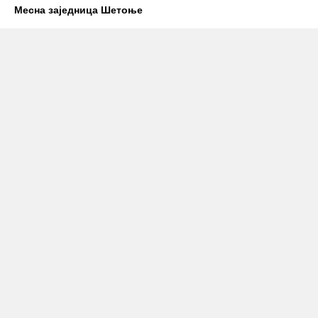
Месна заједница Шетоње