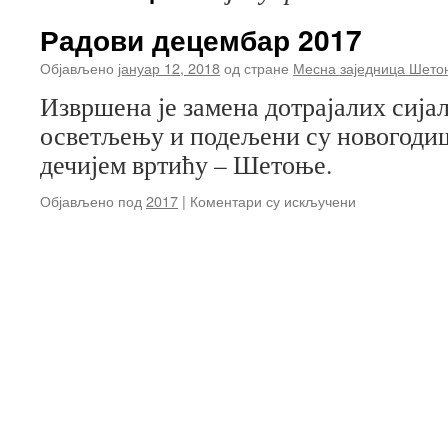
Радови децембар 2017
Објављено
јануар 12, 2018
од стране
Месна заједница Шето
Извршена је замена дотрајалих сија
осветљењу и подељени су новогоди
дечијем вртићу – Шетоње.
на
Објављено под
2017
|
Коментари су искључени
Радови
децембар
2017