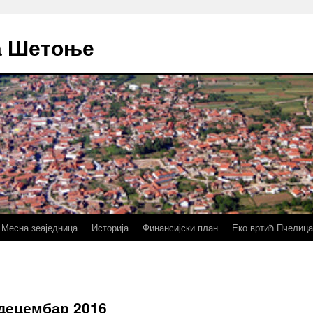
а Шетоње
Месна зеаједница
Историја
Финансијски план
Еко вртић Пчелица
децембар 2016