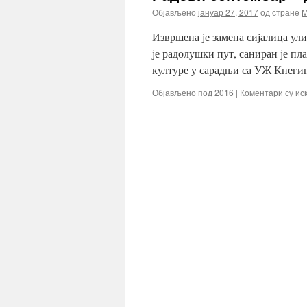
Објављено
јануар 27, 2017
од стране
М
Извршена је замена сијалица ул
је радолушки пут, саниран је пл
културе у сарадњи са УЖ Кнег
Објављено под
2016
|
Коментари су ис