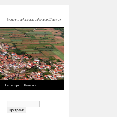
Званични сајт месне заједнице Шетоње
Галерија
Контакт