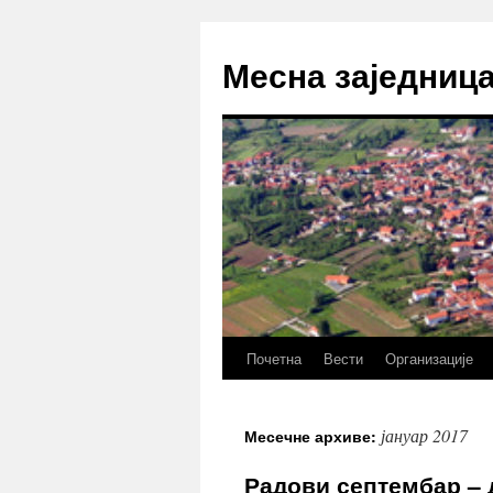
Скочи
на
Месна заједниц
садржај
Почетна
Вести
Организације
јануар 2017
Месечне архиве:
Радови септембар – 