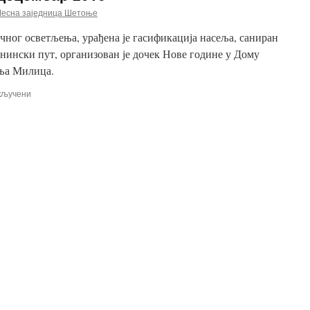
есна заједница Шетоње
ичног осветљења, урађена је гасификација насеља, саниран
анински пут, организован је дочек Нове године у Дому
иња Милица.
на
кључени
Радови
септембар
–
децембар
2016