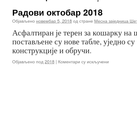
Радови октобар 2018
Објављено
новембар 5, 2018
од стране
Месна заједница Ше
Асфалтиран је терен за кошарку на
постављене су нове табле, уједно с
конструкције и обручи.
на
Објављено под
2018
|
Коментари су искључени
Радови
октобар
2018