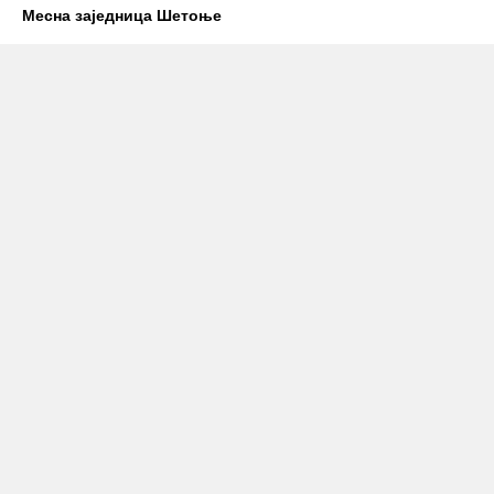
Месна заједница Шетоње