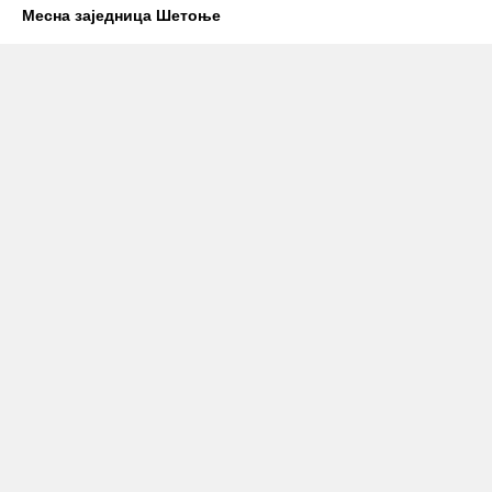
Месна заједница Шетоње