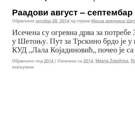
Раадови август – септембар
Објављено
октобар 28, 2014
од стране
Месна заједница Ше
Исечена су огревна дрва за потребе
у Шетоњу. Пут за Трскино брдо је у
КУД „Лала Којадиновић„ почео је са
Објављено под
2014
|
Означено са
2014
,
Mesna Zajednica
,
R
на
искључени
Раадови
август
–
септембар
и
октобар