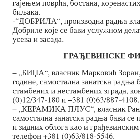
гајењем поврћа, бостана, коренасти
биљака.
-“ДОБРИЛА“, производна радња вл
Добриле које се бави услужном дел
усева и засада.
ГРАЂЕВИНСКЕ ФИ
– „БИЏА“, власник Марковић Зоран,
године, самостална занатска радња 
стамбених и нестамбених зграда, ко
(0)12/347-180 и +381 (0)63/887-4108.
– „КЕРАМИКА ПЛУС“, власник Ран
самостална занатска радња бави се
и зидних облога као и грађевинским
телефон +381 (0)63/818-5546.