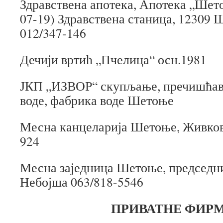
Здравствена апотека, Апотека „Шет
07-19) Здравствена станица, 12309 
012/347-146
Дечији вртић „Пчелица“ осн.1981
ЈКП „ИЗВОР“ скупљање, пречишћав
воде, фабрика воде Шетоње
Месна канцеларија Шетоње, Живков
924
Месна заједница Шетоње, председн
Небојша 063/818-5546
ПРИВАТНЕ ФИРМ