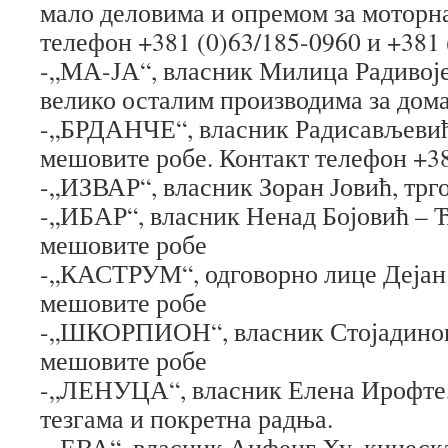
мало деловима и опремом за моторна
телефон +381 (0)63/185-0960 и +381 
-„МА-ЈА“, власник Милица Радивоје
велико осталим производима за дом
-„БРДАНЧЕ“, власник Радисављевић
мешовите робе. Контакт телефон +38
-„ИЗВАР“, власник Зоран Јовић, трг
-„ИБАР“, власник Ненад Бојовић – 
мешовите робе
-„КАСТРУМ“, одговорно лице Дејан 
мешовите робе
-„ШКОРПИОН“, власник Стојадинови
мешовите робе
-„ЛЕНУЦА“, власник Елена Ирофте,
тезгама и покретна радња.
-„ЕВА“, власник Аифенг Ху, кинеск