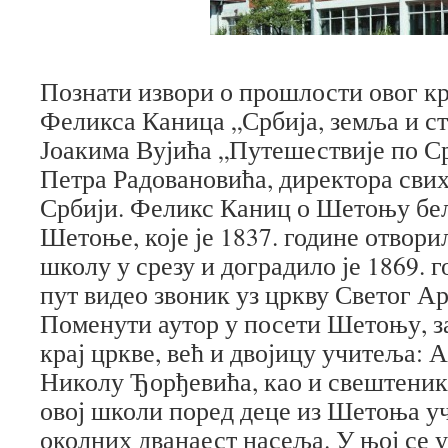
Познати извори о прошлости овог кр
Феликса Каница „Србија, земља и с
Јоакима Вујића „Путешествије по Ср
Петра Радовановића, директора сви
Србији. Феликс Каниц о Шетоњу бел
Шетоње, које је 1837. године отвори
школу у срезу и доградило је 1869. 
пут видео звоник уз цркву Светог А
Поменути аутор у посети Шетоњу, з
крај цркве, већ и двојицу учитеља: 
Николу Ђорђевића, као и свештени
овој школи поред деце из Шетоња уч
околних дванаест насеља. У њој се 