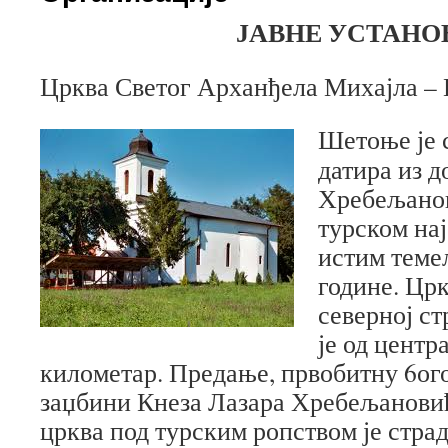
ЈАВНЕ УСТАНО
Црква Светог Арханђела Михајла –
Шетоње је с
датира из д
Хребељанов
турском на
истим теме
године. Црк
северној ст
је од центр
километар. Предање, првобитну 6ог
заџбини Кнеза Лазара Хребељановић
црква под турским ропством је стра