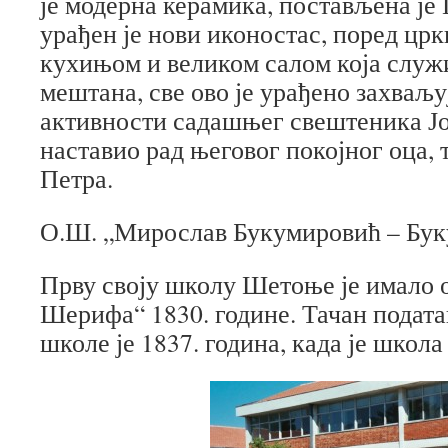
је модерна керамика, постављена је
урађен је нови иконостас, поред црк
кухињом и великом салом која служи
мештана, све ово је урађено захваљу
активности садашњег свештеника Јов
наставио рад његовог покојног оца,
Петра.
О.Ш. „Мирослав Букумировић – Бу
Прву своју школу Шетоње је имало 
Шерифа“ 1830. године. Тачан подата
школе је 1837. година, када је школа