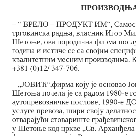
ПРОИЗВОДЊ
– “ ВРЕЛО – ПРОДУКТ ИМ“, Самост
трговинска радња, власник Игор Ми
Шетоње, ова породична фирма послу
година и истиче се са својим специ
квалитетним месним производима. 
+381 (0)12/ 347-706.
– „ЈОВИЋ“,фирма коју је основао Јо
Шетоња почела је са радом 1980-е г
аутопревозничке послове, 1990-е 
услуге превоза, шири своју делатнос
отварајући стовариште грађевинског
у Шетоње код цркве „Св. Арханђела