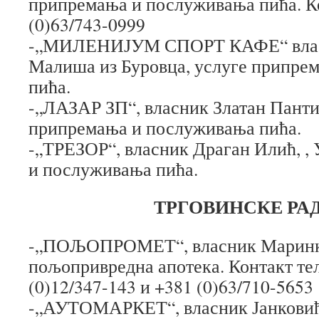
припремања и послуживања пића. К
(0)63/743-0999
-„МИЛЕНИЈУМ СПОРТ КАФЕ“ влас
Малиша из Буровца, услуге припре
пића.
-„ЛАЗАР ЗП“, власник Златан Панти
припремања и послуживања пића.
-„ТРЕЗОР“, власник Драган Илић, ,
и послуживања пића.
ТРГОВИНСКЕ РА
-„ПОЉОПРОМЕТ“, власник Маринк
пољопривредна апотека. Контакт те
(0)12/347-143 и +381 (0)63/710-5653
-„АУТОМАРКЕТ“, власник Јанковић 