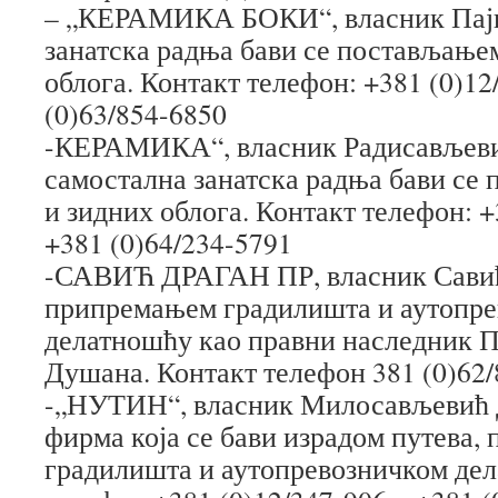
– „КЕРАМИКА БОКИ“, власник Паји
занатска радња бави се постављање
облога. Контакт телефон: +381 (0)12
(0)63/854-6850
-КЕРАМИКА“, власник Радисављев
самостална занатска радња бави се
и зидних облога. Контакт телефон: +
+381 (0)64/234-5791
-САВИЋ ДРАГАН ПР, власник Савић
припремањем градилишта и аутопр
делатношћу као правни наследник 
Душана. Контакт телефон 381 (0)62/
-„НУТИН“, власник Милосављевић 
фирма која се бави израдом путева
градилишта и аутопревозничком дел