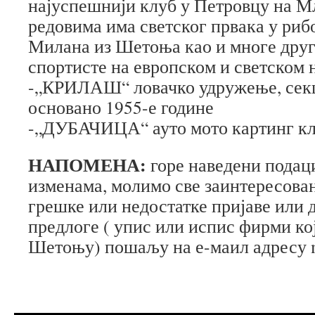
најуспешнији клуб у Петровцу на Мл
редовима има светског првака у ри
Милана из Шетоња као и многе дру
спортисте на европском и светском 
-„КРИЛАШ“ ловачко удружење, сек
основано 1955-е године
-„ДУБАЧИЦА“ ауто мото картинг кл
НАПОМЕНА:
горе наведени подац
изменама, молимо све заинтересован
грешке или недостатке пријаве или 
предлоге ( упис или испис фирми кој
Шетоњу) пошаљу на е-маил адресу m