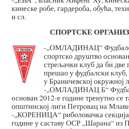
кинеске робе, гардероба, обућа, тех
и сл.
СПОРТСКЕ ОРГАНИЗ
-„ОМЛАДИНАЦ“ Фудбалс
спортско друштво основан
стрељачки клуб да би две 
прешао у фудбалски клуб,
у Браничевској окружној 
-„ОМЛАДИНАЦ Б“ Фудбал
основан 2012-е године тренутно се 
општинској лиги Петровац на Млави
-„КОРЕНИЦА“ риболовачка секција 
године у саставу ОСР „Шарана“ из 