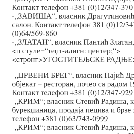
Контакт телефон +381 (0)12/347-370
-„ЗАВИША“, власник Драгутиновић
салон. Контакт телефон 381 (0)12/34
(0)64/569-860
-„ЗЛАТАН“, власник Пантић Златан,
<п стyле=“теџт-алигн: центер;“>
<стронг>УГОСТИТЕЉСКЕ РАДЊЕ
-„ЦРВЕНИ БРЕГ“, власник Пајић Др
објекат – ресторан, почео са радом 1
Контакт телефон +381 (0)12/347-929
-„КРИМ“; власник Стевић Радиша, к
бурекџиница, продаја пецива и брзе 
телефон +381 (0)63/743-0999
-„КРИМ“; власник Стевић Радиша, к