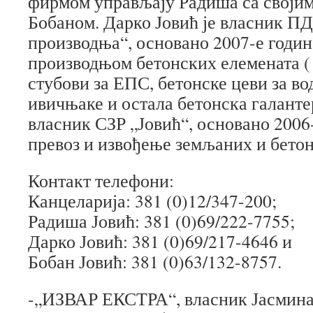
фирмом управљају Радиша са своји
Бобаном. Дарко Јовић је власник ПД
производња“, основано 2007-е године
производњом бетонских елемената (
стубови за ЕПС, бетонске цеви за во
ивичњаке и остала бетонска галантер
власник СЗР „Јовић“, основано 2006-
превоз и извођење земљаних и бетон
Контакт телефони:
Канцеларија: 381 (0)12/347-200;
Радиша Јовић: 381 (0)69/222-7755;
Дарко Јовић: 381 (0)69/217-4646 и
Бобан Јовић: 381 (0)63/132-8757.
-„ИЗВАР ЕКСТРА“, власник Јасмина 