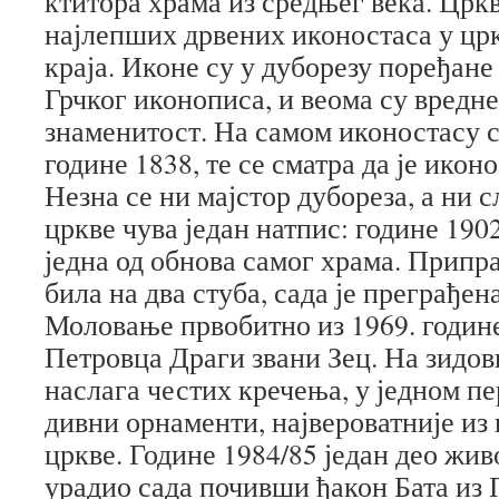
ктитора храма из средњег века. Цркв
најлепших дрвених иконостаса у цр
краја. Иконе су у дуборезу поређане 
Грчког иконописа, и веома су вредне
знаменитост. На самом иконостасу с
године 1838, те се сматра да је иконо
Незна се ни мајстор дубореза, а ни 
цркве чува један натпис: године 1902
једна од обнова самог храма. Припра
била на два стуба, сада је преграђен
Моловање првобитно из 1969. године
Петровца Драги звани Зец. На зидов
наслага честих кречења, у једном пе
дивни орнаменти, највероватније из
цркве. Године 1984/85 један део жив
урадио сада почивши ђакон Бата из 