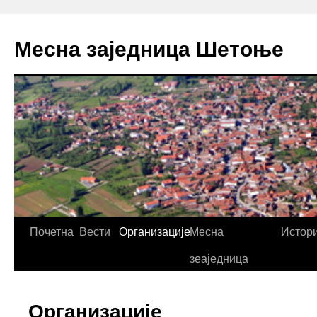
Скочи
на
Месна заједница Шетоње
садржај
Почетна
Вести
Организације
Месна
Истори
зеаједница
Организације