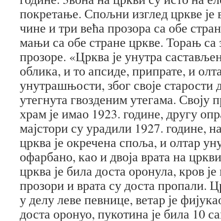
покретање. Спољни изглед цркве је в
чине и три већа прозора са обе стран
мањи са обе стране цркве. Торањ са
прозоре. «Црква је унутра саставље
облика, и то апсиде, припрате, и олта
унутрашњости, због своје старости д
утегнута гвозденим утегама. Своју п
храм је имао 1923. године, другу оп
мајстори су урадили 1927. године, на
црква је окречена споља, и олтар уну
офарбано, као и двоја врата на цркв
црква је била доста оронула, кров ј
прозори и врата су доста пропали. Ц
у делу леве певнице, ветар је фијука
доста оронуо, пукотина је била 10 с