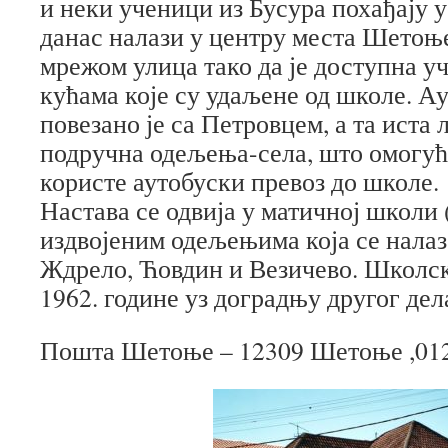
и неки ученици из Бусура похађају
данас налази у центру места Шетоње
мрежом улица тако да је доступна у
кућама које су удаљене од школе. А
повезано је са Петровцем, а та иста 
подручна одељења-села, што омогућ
користе аутобуски превоз до школе.
Настава се одвија у матичној школи 
издвојеним одељењима која се налаз
Ждрело, Ћовдин и Везичево. Школски
1962. године уз доградњу другог дел
Пошта Шетоње – 12309 Шетоње ,012