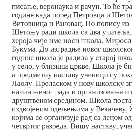
писање, веронаука и рачун. То ће тра
године када поред Петровца и Шето
Витовница и Рановац. По попису из 
Шетоњу ради школа са два учитеља, 
хероја чије име носи школа, Мирос
Букума. До изградње новог школског
године школа је радила у старој шко
у село, у близини цркве. Школа је б
а предметну наставу ученици су по
Лаолу. Преласком у нову школску зг
начин њеног рада и организовања и 
друштвеном средином. Школа постај
издвојеним одељењима у Везичеву, 
којима се организује рад са децом о
четвртог разреда. Вишу наставу, уч