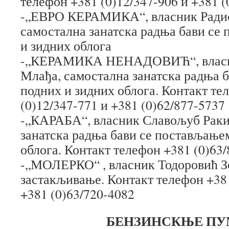
телефон +381 (0)12/347-906 и +381 (
-„ЕВРО КЕРАМИКА“, власник Радис
самостална занатска радња бави се
и зидних облога
-„КЕРАМИКА НЕНАДОВИЋ“, власн
Млађа, самостална занатска радња 
подних и зидних облога. Контакт те
(0)12/347-771 и +381 (0)62/877-5737
-„КАРАБА“, власник Славољуб Раки
занатска радња бави се постављање
облога. Контакт телефон +381 (0)63
-„МОЛЕРКО“ , власник Тодоровић Зо
застакљивање. Контакт телефон +381
+381 (0)63/720-4082
БЕНЗИНСКЊЕ ПУ