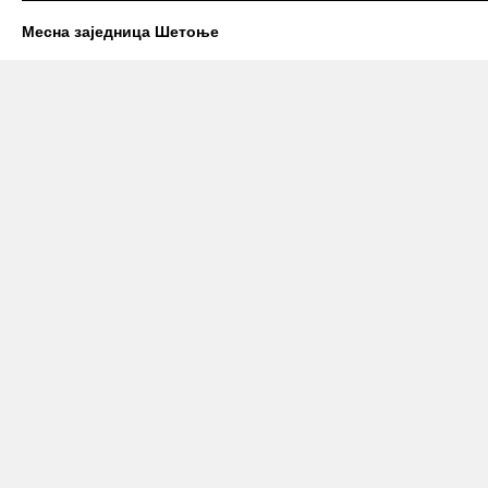
Месна заједница Шетоње