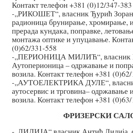
Контакт телефон +381 (0)12/347-383
-„РИКОШЕТ“, власник Ђурић Зоран
радионица брунирање, хромирање, и
прерада кундака, поправке, летовањ
монтажа оптике и упуцавање. Конта
(0)62/331-558
-„ПЕРИОНИЦА МИЛИЋ“, власник М
Аутоперионица – одржавање и попр
возила. Контакт телефон +381 (0)62
-„АУТОЕЛЕКТРИКА ДУЛЕ“, власни
аутосервис и трговина– одржавање 
возила. Контакт телефон +381 (0)63
ФРИЗЕРСКИ САЛ
-„ЛИДИЈА“ власник Антић Лидија, 