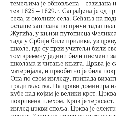
темељима је обновљена – сазидана 
тек 1828 – 1829.г. Саграђена је од 
села, и околних села. Сећања на под
осташе записана по причи тадашње
Жугића, у књизи путописца Феликса
тада у Србији биле прилике, уз цркв
школе, где су први учитељи били све
том времену једини били писмени за
школама и читање књига. Црква је с
материјала, и првобитно је била по
Она по свом изгледу, припада визан
градитељства. На цркви доминира из
кубе над којим је велики крст. Црква
покривена плехом. Кров је терасаст, 
изглед цркви споља. Црква је елек
године. 3вона на цркви су исто на е