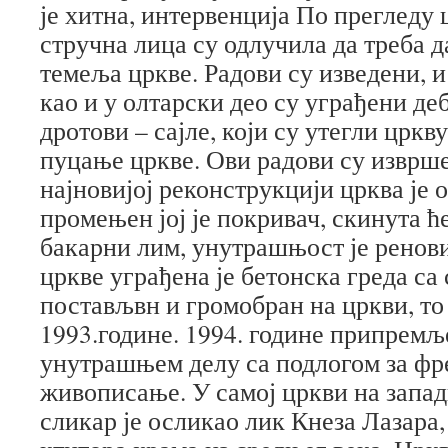
је хитна, интервенција По прегледу 
стручна лица су одлучила да треба д
темеља цркве. Радови су изведени, и
као и у олтарски део су уграђени де
дротови – сајле, који су утегли цркву
пуцање цркве. Ови радови су изврше
најновијој реконструкцији црква је 
промењен јој је покривач, скинута 
бакарни лим, унутрашњост је ренов
цркве уграђена је бетонска греда са 
постављвн и громобран на цркви, то
1993.године. 1994. године припремљ
унутрашњем делу са подлогом за фр
живописање. У самој цркви на запад
сликар је осликао лик Кнеза Лазара